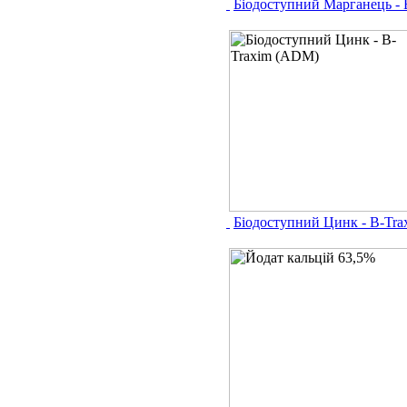
Біодоступний Марганець -
Біодоступний Цинк - B-Tr