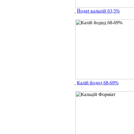
Йодат кальцій 63,5%
Калій йодид 68-69%