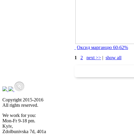
Оксид марганцю 60-62%
1
2
next >>
|
show all
Copyright 2015-2016
All rights reserved.
We work for you:
Mon-Fr 9-18 pm.
Kyiv,
Zdolbunivska 7d, 401a