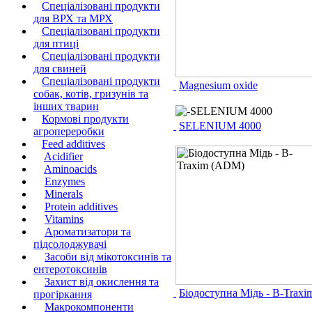
Спеціалізовані продукти
для ВРХ та МРХ
Спеціалізовані продукти
для птиці
Спеціалізовані продукти
для свиней
Спеціалізовані продукти
Magnesium oxide
собак, котів, гризунів та
інших тварин
Кормові продукти
SELENIUM 4000
агропереробки
Feed additives
Acidifier
Aminoacids
Enzymes
Minerals
Protein additives
Vitamins
Ароматизатори та
підсолоджувачі
Засоби від мікотоксинів та
ентеротоксинів
Захист від окислення та
Біодоступна Мідь - B-Trax
прогіркання
Макрокомпоненти