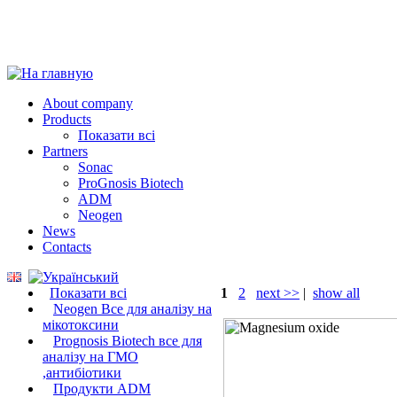
About company
Products
Показати всі
Partners
Sonac
ProGnosis Biotech
ADM
Neogen
News
Contacts
Показати всі
1
2
next >>
|
show all
Neogen Все для аналізу на
мікотоксини
Prognosis Biotech все для
аналізу на ГМО
,антибіотики
Продукти ADM