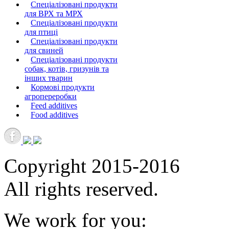
Спеціалізовані продукти
для ВРХ та МРХ
Спеціалізовані продукти
для птиці
Спеціалізовані продукти
для свиней
Спеціалізовані продукти
собак, котів, гризунів та
інших тварин
Кормові продукти
агропереробки
Feed additives
Food additives
Copyright 2015-2016
All rights reserved.
We work for you: