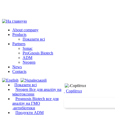
About company
Products
Показати всі
Partners
Sonac
ProGnosis Biotech
ADM
Neogen
News
Contacts
Показати всі
Neogen Все для аналізу на
Сорбітол
мікотоксини
Prognosis Biotech все для
аналізу на ГМО
,антибіотики
Продукти ADM