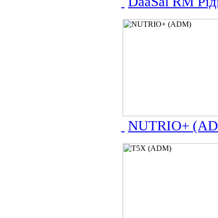
DaaSal RM Рі
NUTRIO+ (A