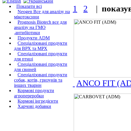
Показати всі
1
2
|
показув
Neogen Все для аналізу на
мікотоксини
Prognosis Biotech все для
аналізу на ГМО
,антибіотики
Продукти ADM
Спеціалізовані продукти
для ВРХ та МРХ
Спеціалізовані продукти
для птиці
Спеціалізовані продукти
для свиней
Спеціалізовані продукти
собак, котів, гризунів та
ANCO FIT (A
інших тварин
Кормові продукти
агропереробки
Кормові інгредієнти
Харчові добавки