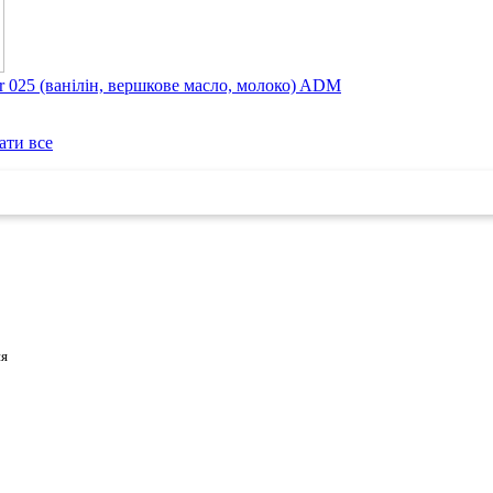
 025 (ванілін, вершкове масло, молоко) ADM
ати все
ня