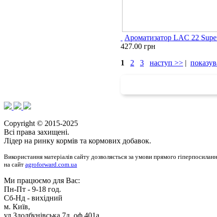
Ароматизатор LAC 22 Super
427.00 грн
1
2
3
наступ >>
|
показув
Copyright © 2015-2025
Всі права захищені.
Лідер на ринку кормів та кормових добавок.
Використання матеріалів сайту дозволяється за умови прямого гіперпосилан
на сайт
agroforward.com.ua
Ми працюємо для Вас:
Пн-Пт - 9-18 год.
Cб-Нд - вихідний
м. Київ,
ул.Здолбунівська 7д, оф.401a