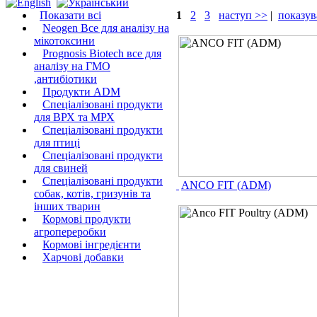
Показати всі
1
2
3
наступ >>
|
показув
Neogen Все для аналізу на
мікотоксини
Prognosis Biotech все для
аналізу на ГМО
,антибіотики
Продукти ADM
Спеціалізовані продукти
для ВРХ та МРХ
Спеціалізовані продукти
для птиці
Спеціалізовані продукти
для свиней
Спеціалізовані продукти
ANCO FIT (ADM)
собак, котів, гризунів та
інших тварин
Кормові продукти
агропереробки
Кормові інгредієнти
Харчові добавки