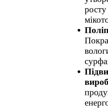
росту
мікот
Поліп
Покра
волог
сурфа
Підви
вироб
проду
енерг