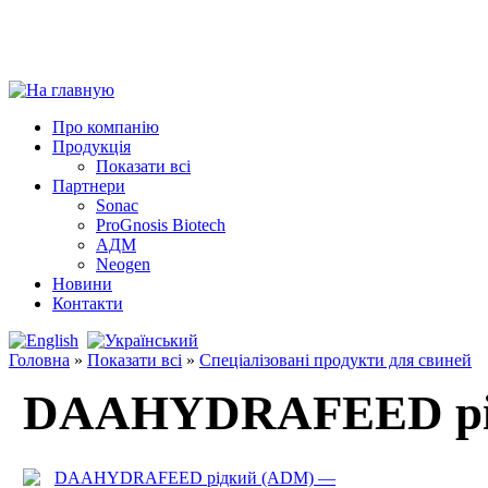
Про компанію
Продукція
Показати всі
Партнери
Sonac
ProGnosis Biotech
АДМ
Neogen
Новини
Контакти
Головна
»
Показати всі
»
Спеціалізовані продукти для свиней
DAAHYDRAFEED рі