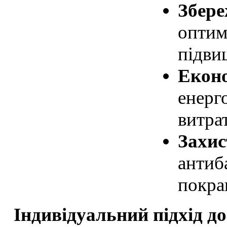
Збере
оптим
підвищ
Еконо
енерг
витра
Захис
антиба
покра
Індивідуальний підхід до