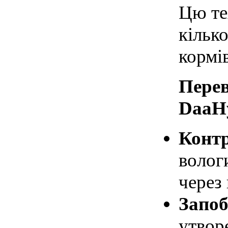
Цю те
кілько
кормів
Перев
DaaHy
Контр
волог
через 
Запоб
утвор