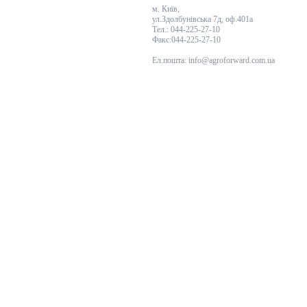
м. Київ,
ул.Здолбунівська 7д, оф.401a
Тел.: 044-225-27-10
Факс:044-225-27-10
Ел.пошта: info@agroforward.com.ua