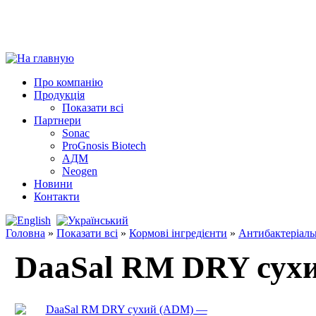
Про компанію
Продукція
Показати всі
Партнери
Sonac
ProGnosis Biotech
АДМ
Neogen
Новини
Контакти
Головна
»
Показати всі
»
Кормові інгредієнти
»
Антибактеріальн
DaaSal RM DRY сух