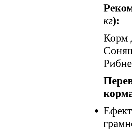
Реком
кг
):
Корм 
Соняш
Рибне
Перев
корма
Ефект
грамн