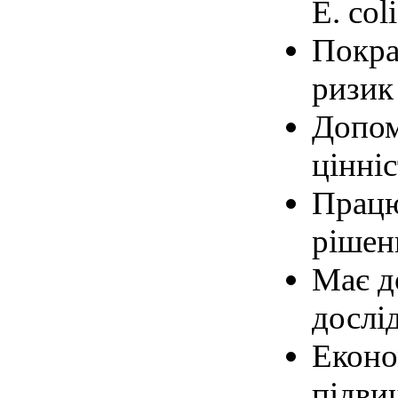
E. coli
Покра
ризик
Допом
цінніс
Працю
рішен
Має д
дослід
Еконо
підви