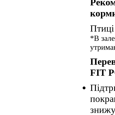
Реком
корм
Птиці 
*В зале
утрима
Перев
FIT 
Підтр
покра
знижу