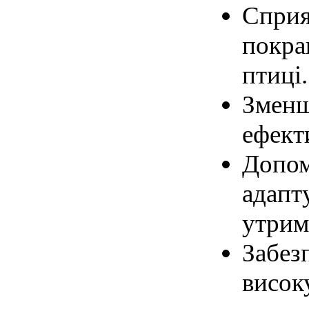
Сприя
покра
птиці.
Зменш
ефект
Допом
адапт
утри
Забез
високу