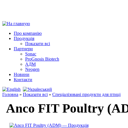
Про компанію
Продукція
Показати всі
Партнери
Sonac
ProGnosis Biotech
АДМ
Neogen
Новини
Контакти
Головна
»
Показати всі
»
Спеціалізовані продукти для птиці
Anco FIT Poultry (A