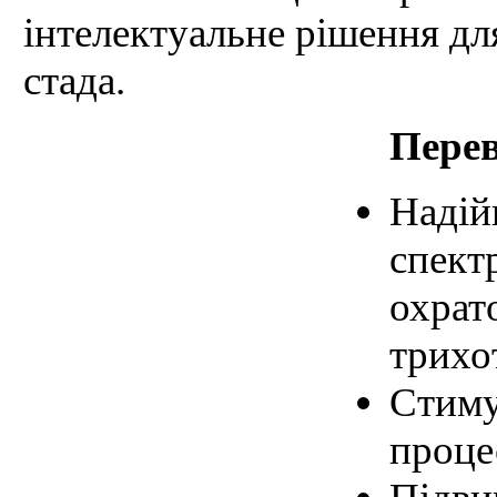
інтелектуальне рішення для
стада.
Перев
Надій
спект
охрат
трихо
Стиму
проце