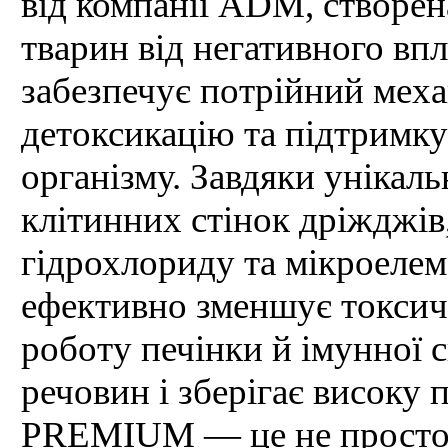
від компанії ADM, створен
тварин від негативного вп
забезпечує потрійний меха
детоксикацію та підтримк
організму. Завдяки унікаль
клітинних стінок дріжджів, 
гідрохлориду та мікроел
ефективно зменшує токсич
роботу печінки й імунної 
речовин і зберігає високу
PREMIUM — це не просто з