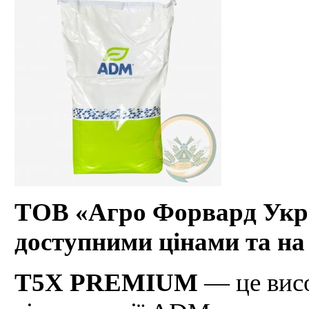
ТОВ «Агро Форвард Укра
доступними цінами та на
T5X PREMIUM
— це висо