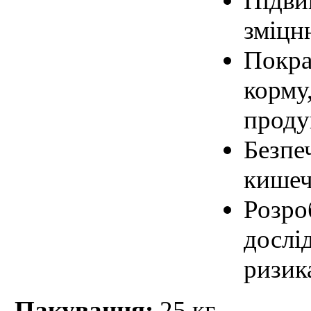
Підви
зміцн
Покра
корму
проду
Безпе
кишеч
Розро
дослі
ризик
Пакування:
25 кг.