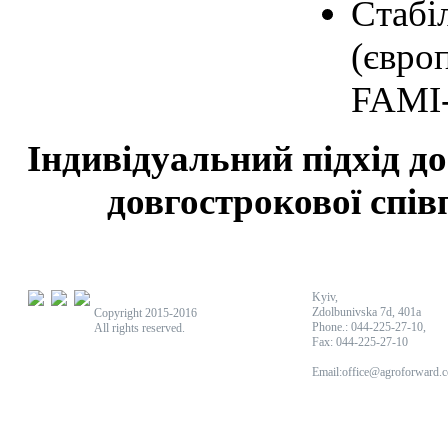
Стабіл
(євро
FAMI-
Індивідуальний підхід до
довгострокової спів
Kyiv,
Zdolbunivska 7d, 401a
Copyright 2015-2016
Phone.: 044-225-27-10,
All rights reserved.
Fax: 044-225-27-10
Email:office@agroforward.