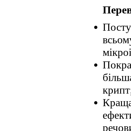
Перев
Посту
всьом
мікроі
Покра
більш
крипт
Краща
ефект
речов