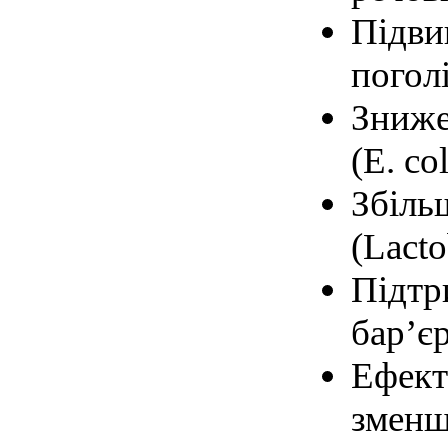
Підви
поголі
Зниже
(E. co
Збіль
(Lacto
Підтр
бар’є
Ефект
зменш