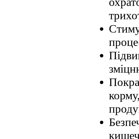
охрат
трихо
Стиму
проце
Підви
зміцн
Покра
корму
проду
Безпе
кишеч