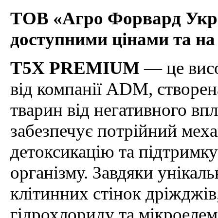
ТОВ «Агро Форвард Укра
доступними цінами та на
T5X PREMIUM
— це висо
від компанії ADM, створен
тварин від негативного вп
забезпечує потрійний меха
детоксикацію та підтримк
організму. Завдяки унікаль
клітинних стінок дріжджів, 
гідрохлориду та мікроел