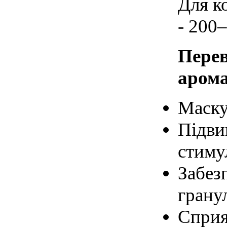
Для к
- 200–
Перев
арома
Маску
Підви
стиму
Забез
грану
Сприя