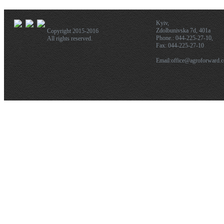
Kyiv,
Zdolbunivska 7d, 401a
Copyright 2015-2016
Phone.: 044-225-27-10,
All rights reserved.
Fax: 044-225-27-10
Email:office@agroforward.