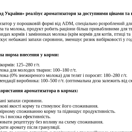
 України» реалізує ароматизатори за доступними цінами та н
изатор у порошковій формі від ADM, спеціально розроблений дл
ла та молока, продукт робить раціони більш привабливими для т
дах кормів і замінниках молока (крім кормів для котів, птиці т
є небажані запахи сировини, зменшує ризик вибірковості у годів
а норма внесення у корми:
кормів: 125–280 г/т.
ока для молодих тварин: 100–180 г/т.
ока (0% знежиреного молока) для телят і поросят: 180–280 г/т.
мендації виробника: 100–500 г/т. (оптимальна доза залежить від с
ористання ароматизатора в кормах:
ані запахи сировини.
ові якості корму та стимулює його споживання.
мірному споживанню корму та підвищує продуктивність.
ть і висока ефективність.
нювати рецептуру без впливу на схему споживання.
рати аромату після грануляції.