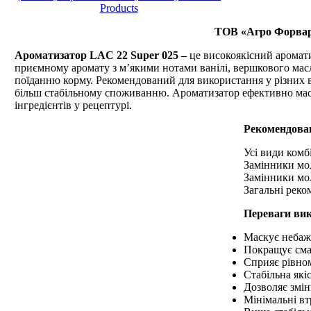
ТОВ «Агро Форвард
Ароматизатор LAC 22 Super 025 –
це високоякісний аромат
приємному аромату з м’якими нотами ванілі, вершкового мас
поїданню корму. Рекомендований для використання у різних ви
більш стабільному споживанню. Ароматизатор ефективно маску
інгредієнтів у рецептурі.
Рекомендован
Усі види комбі
Замінники мол
Замінники мол
Загальні реко
Переваги вик
Маскує небаж
Покращує смак
Сприяє рівно
Стабільна якіс
Дозволяє змі
Мінімальні вт