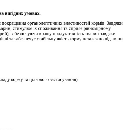
а вигідних умовах.
я покращення органолептичних властивостей кормів. Завдяки
варин, стимулює їх споживання та сприяє рівномірному
а риб), забезпечуючи кращу продуктивність тварин завдяки
лі та забезпечує стабільну якість корму незалежно від зміни
кладу корму та цільового застосування).