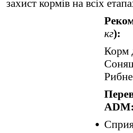
захист кормів на всіх етап
Реком
кг
):
Корм 
Соняш
Рибне
Перев
ADM
Сприя