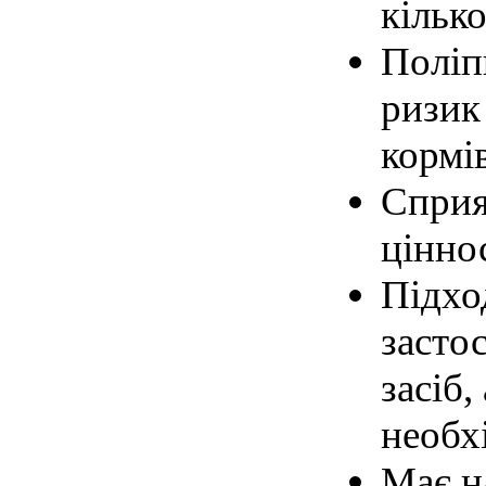
кільк
Поліп
ризик
кормів
Сприя
ціннос
Підхо
засто
засіб,
необх
Має н