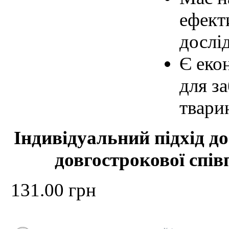
ефект
дослі
Є еко
для з
твари
Індивідуальний підхід до
довгострокової спів
131.00 грн