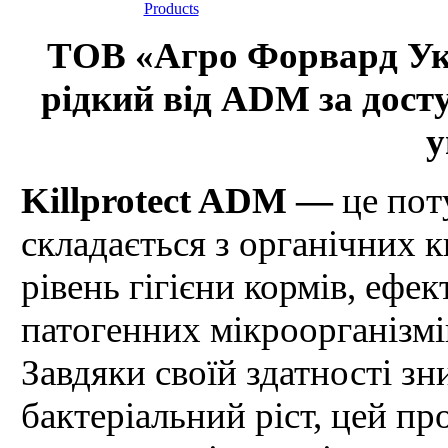
ТОВ «Агро Форвард Укр
рідкий від ADM за дост
у
Killprotect ADM —
це пот
складається з органічних к
рівень гігієни кормів, еф
патогенних мікроорганізмів,
Завдяки своїй здатності з
бактеріальний ріст, цей пр