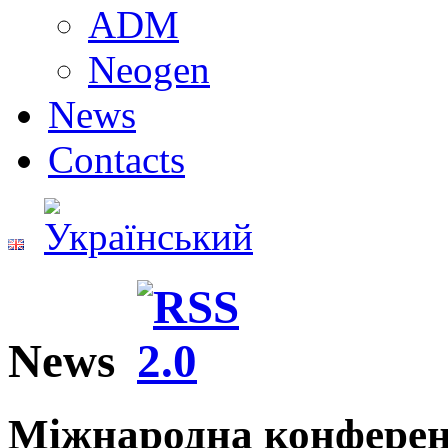
ADM
Neogen
News
Contacts
News
Міжнародна конференц